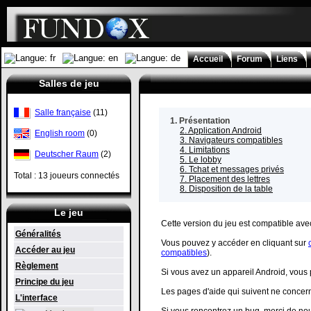
Accueil
Forum
Liens
Salles de jeu
1. Présentation
2. Application Android
3. Navigateurs compatibles
4. Limitations
5. Le lobby
6. Tchat et messages privés
7. Placement des lettres
8. Disposition de la table
Le jeu
Cette version du jeu est compatible avec
Généralités
Vous pouvez y accéder en cliquant sur
Accéder au jeu
compatibles
).
Règlement
Si vous avez un appareil Android, vous 
Principe du jeu
Les pages d'aide qui suivent ne concerne
L'interface