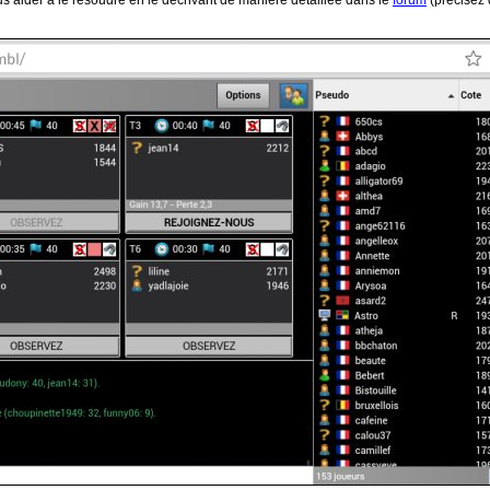
s aider à le résoudre en le décrivant de manière détaillée dans le
forum
(précisez 