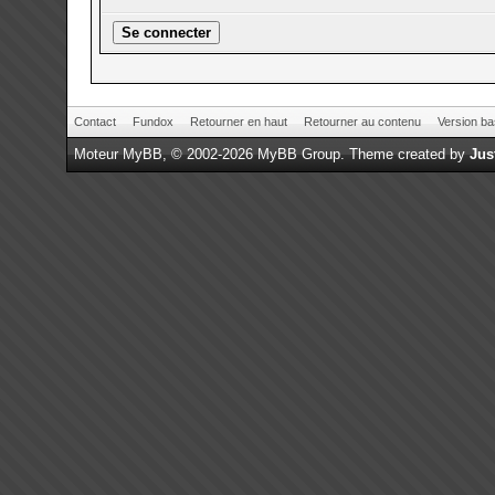
Contact
Fundox
Retourner en haut
Retourner au contenu
Version ba
Moteur
MyBB
, © 2002-2026
MyBB Group
.
Theme created by
Jus