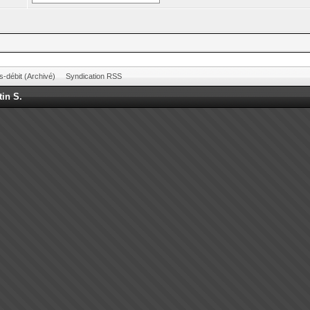
s-débit (Archivé)
Syndication RSS
tin S.