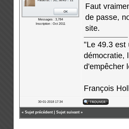
Faut vraimen
de passe, no
Messages : 3,784
Inscription : Oct 2011
site.
"Le 49.3 est 
démocratie, 
d'empêcher l
François Hol
30-01-2018 17:34
«
Sujet précédent
|
Sujet suivant
»