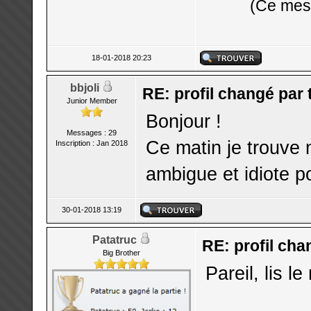
(Ce mess
18-01-2018 20:23
bbjoli
RE: profil changé par
Junior Member
Bonjour !
Messages : 29
Ce matin je trouve
Inscription : Jan 2018
ambigue et idiote p
30-01-2018 13:19
Patatruc
RE: profil cha
Big Brother
Pareil, lis 