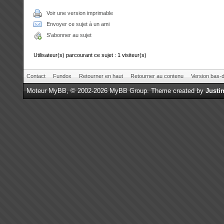
Voir une version imprimable
Envoyer ce sujet à un ami
S'abonner au sujet
Utilisateur(s) parcourant ce sujet : 1 visiteur(s)
Contact
Fundox
Retourner en haut
Retourner au contenu
Version bas-d
Moteur
MyBB
, © 2002-2026
MyBB Group
.
Theme created by
Justin