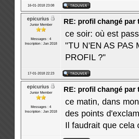
16-01-2018 23:08
epicurius
RE: profil changé par
Junior Member
ce soir: où est pas
Messages : 4
"TU N'EN AS PA
Inscription : Jan 2018
PROFIL ?"
17-01-2018 22:23
epicurius
RE: profil changé par
Junior Member
ce matin, dans mon 
Messages : 4
des points d'exclam
Inscription : Jan 2018
Il faudrait que cela