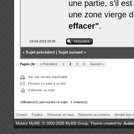
une partie, s'il est
une zone vierge d
effacer"
.
03-04-2016 02:36
«
Sujet précédent
|
Sujet suivant
»
Pages (4) :
« Précédent
1
2
3
4
Suivant »
Voir une version imprimable
Envoyer ce sujet à un ami
S'abonner au sujet
Utilisateur(s) parcourant ce sujet : 1 visiteur(s)
Contact
Fundox
Retourner en haut
Retourner au contenu
Version bas-d
Moteur
MyBB
, © 2002-2026
MyBB Group
.
Theme created by
Justin