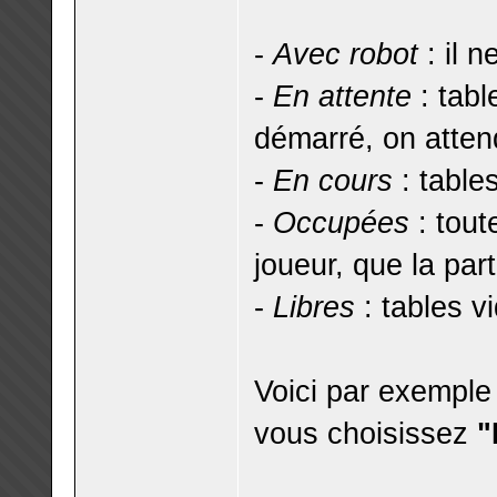
-
Avec robot
: il n
-
En attente
: tabl
démarré, on atten
-
En cours
: table
-
Occupées
: tout
joueur, que la par
-
Libres
: tables v
Voici par exemple 
vous choisissez
"