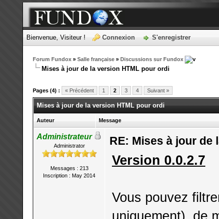
Bienvenue, Visiteur !
Connexion
S'enregistrer
Forum Fundox
»
Salle française
»
Discussions sur Fundox
Mises à jour de la version HTML pour ordi
Pages (4) :
« Précédent
1
2
3
4
Suivant »
Mises à jour de la version HTML pour ordi
Auteur
Message
Administrateur
RE: Mises à jour de 
Administrator
Version 0.0.2.7
Messages : 213
Inscription : May 2014
Vous pouvez filtr
uniquement), de m