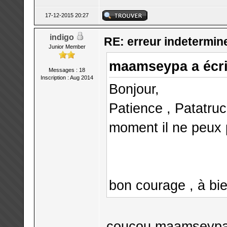
17-12-2015 20:27
indigo
RE: erreur indetermin
Junior Member
maamseypa a écri
Messages : 18
Inscription : Aug 2014
Bonjour,
Patience , Patatruc
moment il ne peux 
bon courage , à bie
coucou maamseyp