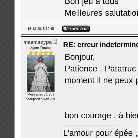
Bon jeu à tous
Meilleures salutati
16-12-2015 12:48
maamseypa
RE: erreur indetermin
Agent Trouble
Bonjour,
Patience , Patatruc
moment il ne peux 
Messages : 1,789
Inscription : Nov 2011
bon courage , à bie
L'amour pour épée ,