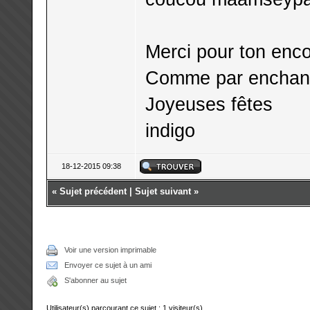
Merci pour ton enc
Comme par enchante
Joyeuses fêtes
indigo
18-12-2015 09:38
«
Sujet précédent
|
Sujet suivant
»
Voir une version imprimable
Envoyer ce sujet à un ami
S'abonner au sujet
Utilisateur(s) parcourant ce sujet : 1 visiteur(s)