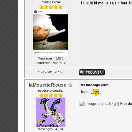
Posting Freak
Hi hi hi hi moi je sais il faut 
Messages : 3,073
Inscription : Apr 2012
15-12-2015 07:53
laMouetteRieuse
RE: message prive
espèce protégée.
Idem
Fan d
Messages : 4,104