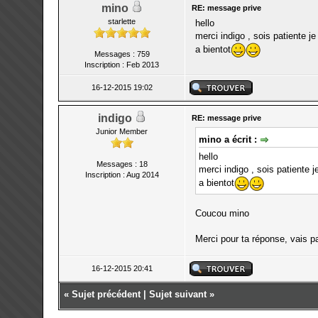
mino
RE: message prive
starlette
hello
merci indigo , sois patiente j
a bientot
Messages : 759
Inscription : Feb 2013
16-12-2015 19:02
indigo
RE: message prive
Junior Member
mino a écrit :
hello
Messages : 18
merci indigo , sois patiente 
Inscription : Aug 2014
a bientot
Coucou mino
Merci pour ta réponse, vais pat
16-12-2015 20:41
«
Sujet précédent
|
Sujet suivant
»