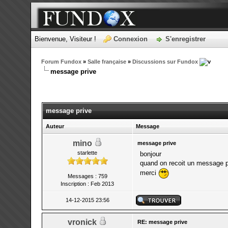
Bienvenue, Visiteur !
Connexion
S'enregistrer
Forum Fundox
»
Salle française
»
Discussions sur Fundox
message prive
message prive
Auteur
Message
mino
message prive
starlette
bonjour
quand on recoit un message pr
merci
Messages : 759
Inscription : Feb 2013
14-12-2015 23:56
vronick
RE: message prive