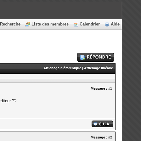
Recherche
Liste des membres
Calendrier
Aide
Affichage hiérarchique
|
Affichage linéaire
Message :
#1
diteur ??
Message :
#2