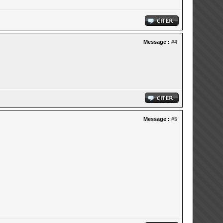
Message :
#4
Message :
#5