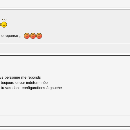
une reponse ,,,
mais personne me réponds
i toujours erreur indéterminée
 tu vas dans configurations à gauche