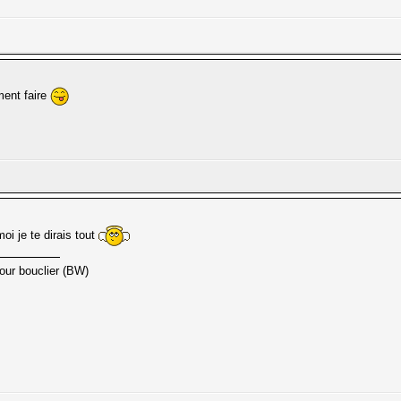
ment faire
oi je te dirais tout
our bouclier (BW)