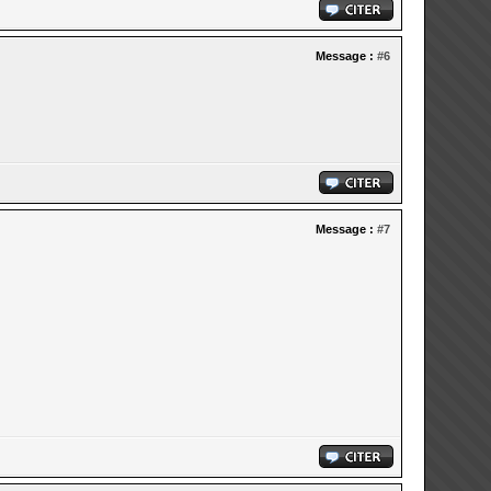
Message :
#6
Message :
#7