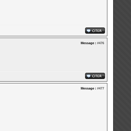
Message :
#476
Message :
#477