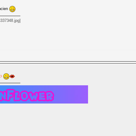
ncien
vo