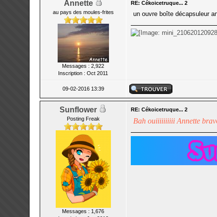
Annette
RE: Cékoicetruque... 2
au pays des moules-frites
un ouvre boîte décapsuleur a
Messages : 2,922
Inscription : Oct 2011
09-02-2016 13:39
Sunflower
RE: Cékoicetruque... 2
Posting Freak
Bah ouiiiiiiiiii Annette bra
Messages : 1,676