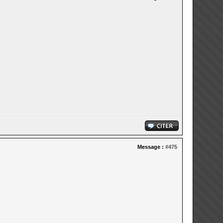
Message :
#475