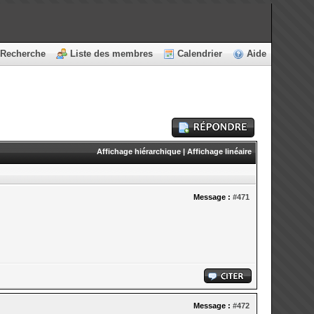
Recherche
Liste des membres
Calendrier
Aide
Affichage hiérarchique
|
Affichage linéaire
Message :
#471
Message :
#472