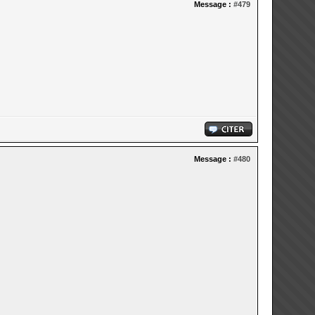
Message :
#479
Message :
#480