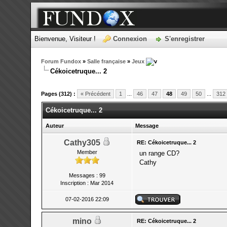
Bienvenue, Visiteur !
Connexion
S'enregistrer
Forum Fundox
»
Salle française
»
Jeux
Cékoicetruque... 2
Pages (312) :
« Précédent
1
...
46
47
48
49
50
...
312
Cékoicetruque... 2
Auteur
Message
Cathy305
RE: Cékoicetruque... 2
Member
un range CD?
Cathy
Messages : 99
Inscription : Mar 2014
07-02-2016 22:09
mino
RE: Cékoicetruque... 2