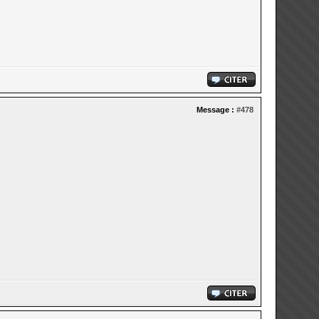
Message :
#478