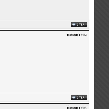
Message :
#473
Message :
#474