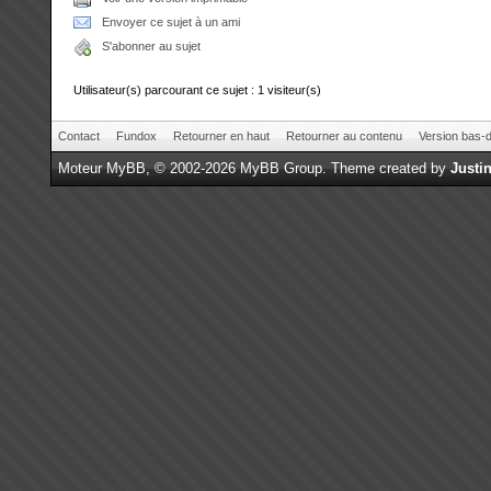
Envoyer ce sujet à un ami
S'abonner au sujet
Utilisateur(s) parcourant ce sujet : 1 visiteur(s)
Contact
Fundox
Retourner en haut
Retourner au contenu
Version bas-d
Moteur
MyBB
, © 2002-2026
MyBB Group
.
Theme created by
Justin