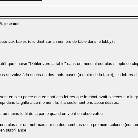
ML pour ordi
uté aux tables (clic droit sur un numéro de table dans le lobby) :
lutôt que choisir "Défiler vers la table" dans ce menu, il est plus simple de cl
s survolez à la souris un des mots posés (à droite de la table), les lettres de 
S sont en bleu parce que ce sont ces lettres que le robot avait placées sur la g
 déjà dans la grille à ce moment là, il a seulement pris appui dessus.
 ou moins le fil de la partie quand on vient en observateur.
 non plus sur un mot mais sur un des nombres de la première colonne (numéro
n surbrillance :