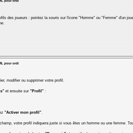
ML pour ordi
ofils des joueurs : pointez la souris sur l'icone "Homme" ou "Femme" d'un joue
ne.
ML pour ordi
r, modifier ou supprimer votre profil.
s"
et ensuite sur
"Profil"
:
hez
"Activer mon profil"
.
champ, votre profil indiquera juste si vous êtes un homme ou une femme. Tou