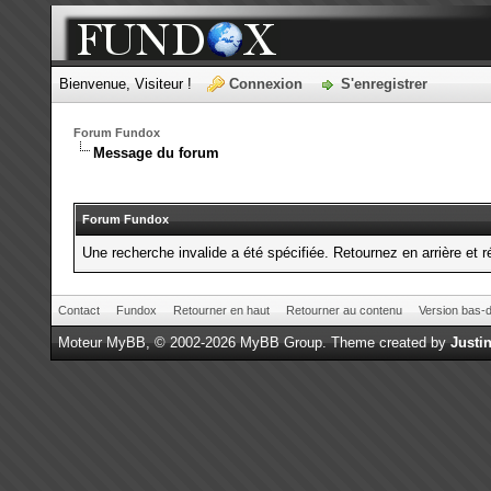
Bienvenue, Visiteur !
Connexion
S'enregistrer
Forum Fundox
Message du forum
Forum Fundox
Une recherche invalide a été spécifiée. Retournez en arrière et 
Contact
Fundox
Retourner en haut
Retourner au contenu
Version bas-d
Moteur
MyBB
, © 2002-2026
MyBB Group
.
Theme created by
Justin