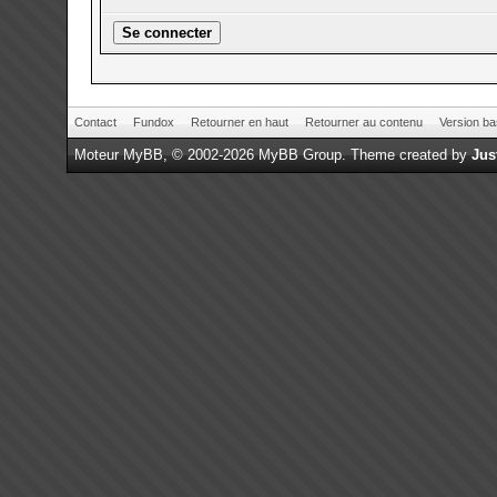
Contact
Fundox
Retourner en haut
Retourner au contenu
Version ba
Moteur
MyBB
, © 2002-2026
MyBB Group
.
Theme created by
Jus