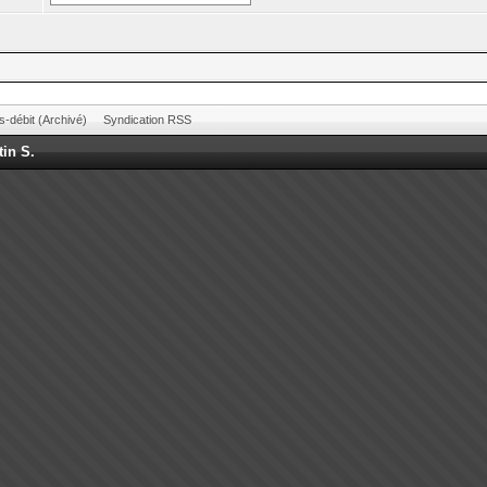
s-débit (Archivé)
Syndication RSS
tin S.